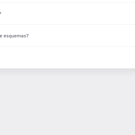
?
 de esquemas?