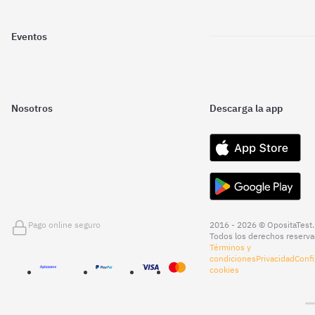
Eventos
Nosotros
Descarga la app
Pago online seguro
2016 - 2026 © OpositaTest.
Todos los derechos reserva
Términos y
condiciones
Privacidad
Confi
cookies