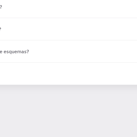
?
?
 de esquemas?