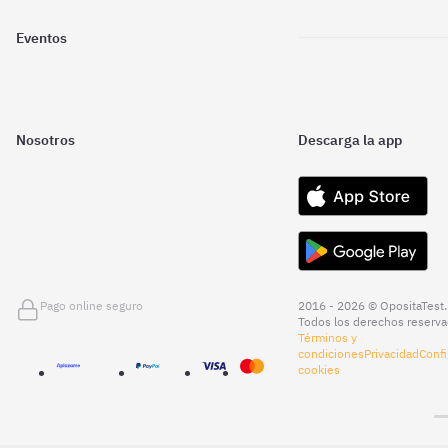
Eventos
Nosotros
Descarga la app
Pago online seguro
2016 - 2026 © OpositaTest.
Todos los derechos reserva
Términos y
condiciones
Privacidad
Confi
cookies