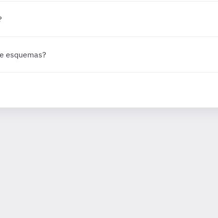
?
 de esquemas?