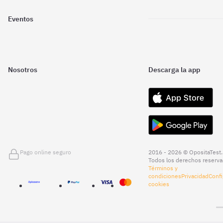
Eventos
Nosotros
Descarga la app
Pago online seguro
2016 - 2026 © OpositaTest.
Todos los derechos reserva
Términos y
condiciones
Privacidad
Confi
cookies