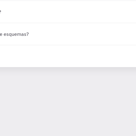
?
 de esquemas?