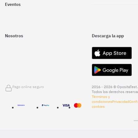
Eventos
Nosotros
Descarga la app
Pago online seguro
2016 - 2026 © OpositaTest.
Todos los derechos reserva
Términos y
condiciones
Privacidad
Confi
cookies