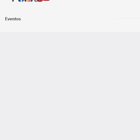
Eventos
Nosotros
Descarga la
Pago online seguro
2016 - 2026 ©