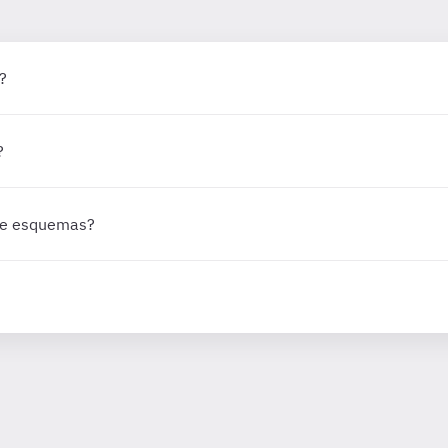
?
?
 de esquemas?