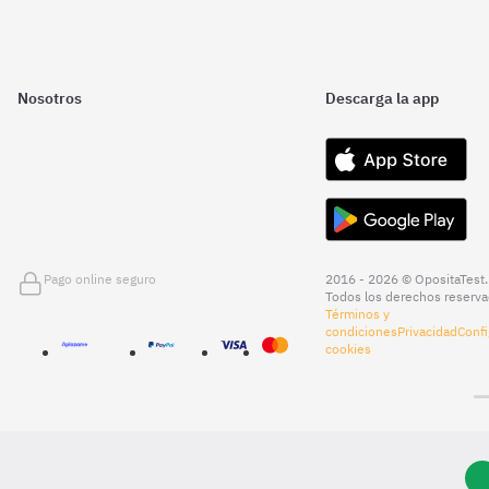
Nosotros
Descarga la app
Pago online seguro
2016 - 2026 © OpositaTest.
Todos los derechos reserva
Términos y
condiciones
Privacidad
Confi
cookies