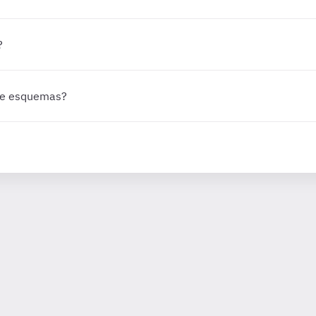
?
 de esquemas?