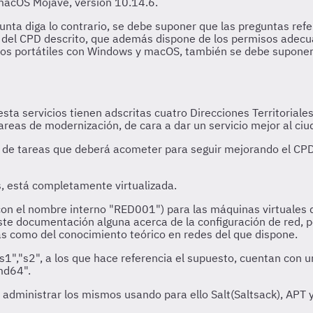
 macOS Mojave, versión 10.14.6.
unta diga lo contrario, se debe suponer que las preguntas refe
 del CPD descrito, que además dispone de los permisos adecua
 los portátiles con Windows y macOS, también se debe suponer
sta servicios tienen adscritas cuatro Direcciones Territoriales
areas de modernización, de cara a dar un servicio mejor al ci
ie de tareas que deberá acometer para seguir mejorando el CPD
s, está completamente virtualizada.
con el nombre interno "RED001") para las máquinas virtuales 
ste documentación alguna acerca de la configuración de red, p
as como del conocimiento teórico en redes del que dispone.
,"s1","s2", a los que hace referencia el supuesto, cuentan con 
md64".
y administrar los mismos usando para ello Salt(Saltsack), APT 