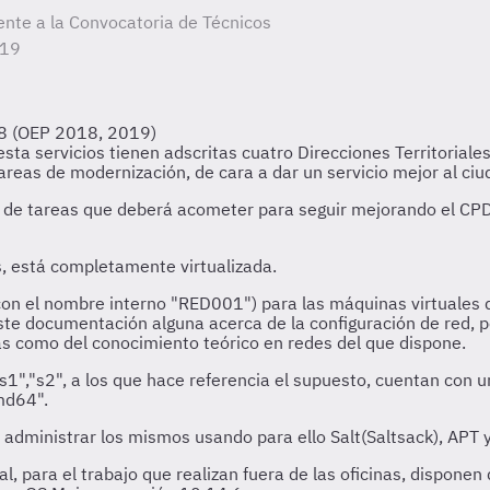
ente a la Convocatoria de Técnicos
19
18 (OEP 2018, 2019)
sta servicios tienen adscritas cuatro Direcciones Territoriales
areas de modernización, de cara a dar un servicio mejor al ci
ie de tareas que deberá acometer para seguir mejorando el CPD
s, está completamente virtualizada.
con el nombre interno "RED001") para las máquinas virtuales 
ste documentación alguna acerca de la configuración de red, p
as como del conocimiento teórico en redes del que dispone.
,"s1","s2", a los que hace referencia el supuesto, cuentan con 
md64".
y administrar los mismos usando para ello Salt(Saltsack), APT 
ial, para el trabajo que realizan fuera de las oficinas, dispon