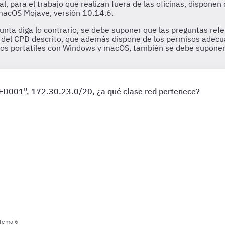
ial, para el trabajo que realizan fuera de las oficinas, dispon
 macOS Mojave, versión 10.14.6.
unta diga lo contrario, se debe suponer que las preguntas refe
 del CPD descrito, que además dispone de los permisos adecua
 los portátiles con Windows y macOS, también se debe suponer
"RED001", 172.30.23.0/20, ¿a qué clase red pertenece?
 Tema 6