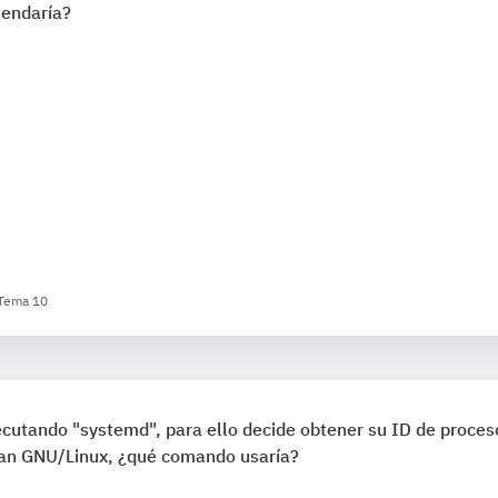
mendaría?
 Tema 10
cutando "systemd", para ello decide obtener su ID de proceso
ian GNU/Linux, ¿qué comando usaría?