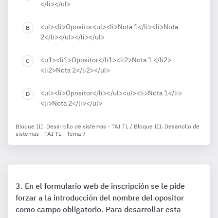
</li></ul>
<ul><li>Opositor<ul><li>Nota 1</li><li>Nota
2</li></ul></li></ul>
<u1><li1>Opositor</li1><li2>Nota 1 </li2>
<li2>Nota 2</li2></ul>
<ul><li>Opositor</li></ul><ul><li>Nota 1</li>
<li>Nota 2</li></ul>
Bloque III. Desarrollo de sistemas - TAI TL / Bloque III. Desarrollo de
sistemas - TAI TL - Tema 7
En el formulario web de inscripción se le pide
forzar a la introducción del nombre del opositor
como campo obligatorio. Para desarrollar esta