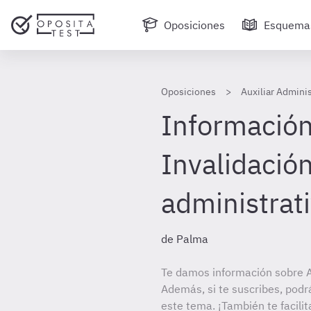
Oposiciones
Esquema
Oposiciones
Auxiliar Admini
Información 
Invalidación
administrat
de Palma
Te damos información sobre A
Además, si te suscribes, podr
este tema. ¡También te facilit