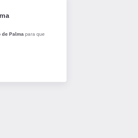
lma
o de Palma
para que