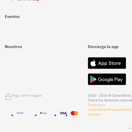
Eventos
Nosotros
Descarga la app
Pago online seguro
2016 - 2026 © OpositaTest.
Todos los derechos reserva
Términos y
condiciones
Privacidad
Confi
cookies