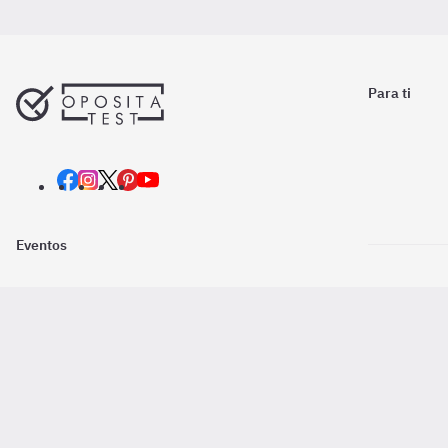
Para ti
Eventos
Nosotros
Descarga la