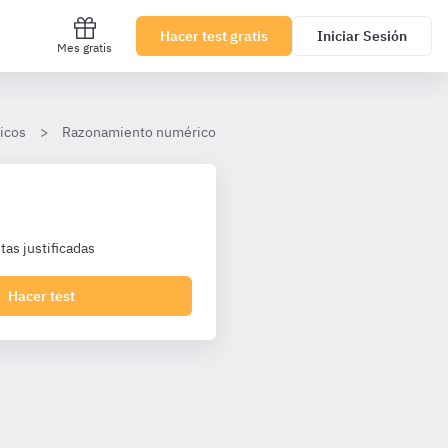
Hacer test gratis
Iniciar Sesión
Mes gratis
icos
Razonamiento numérico
Números enteros
Nivel a
as justificadas
Hacer test