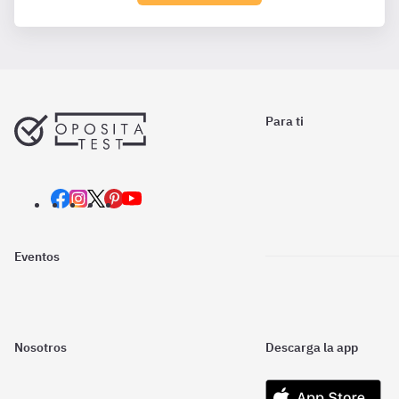
Para ti
Eventos
Nosotros
Descarga la app