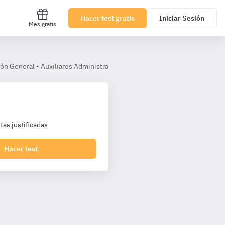
Hacer test gratis
Iniciar Sesión
Mes gratis
ón General - Auxiliares Administrativos Extremadura TL [Auxiliares Adm
as justificadas
Hacer test