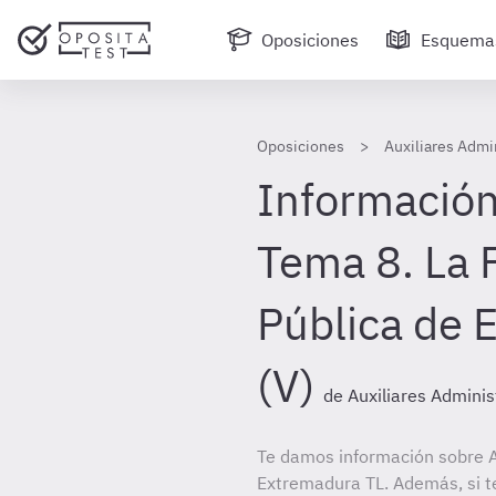
Oposiciones
Esquema
Oposiciones
Auxiliares Admi
Información
Tema 8. La 
Pública de 
(V)
de Auxiliares Admini
Te damos información sobre A
Extremadura TL. Además, si te