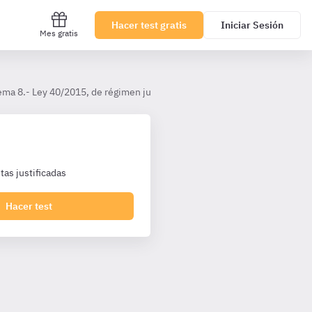
Hacer test gratis
Iniciar Sesión
Mes gratis
ema 8.- Ley 40/2015, de régimen jurídico del sector público.
Título
as justificadas
Hacer test