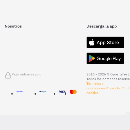
Nosotros
Descarga la app
Pago online seguro
2016 - 2026 © OpositaTest.
Todos los derechos reserva
Términos y
condiciones
Privacidad
Confi
cookies