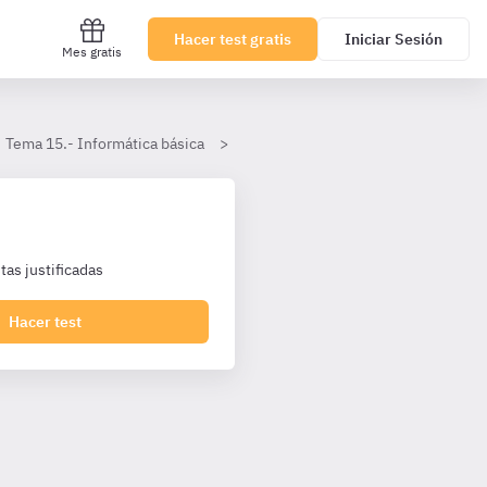
Hacer test gratis
Iniciar Sesión
Mes gratis
Tema 15.- Informática básica
Nociones Básicas de Seguridad Inf
as justificadas
Hacer test