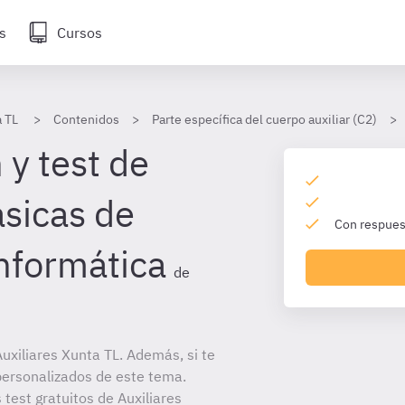
s
Cursos
a TL
Contenidos
Parte específica del cuerpo auxiliar (C2)
 y test de
sicas de
Con respuest
nformática
de
xiliares Xunta TL. Además, si te
personalizados de este tema.
 test gratuitos de Auxiliares