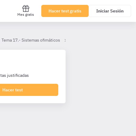
Hacer test gratis
Iniciar Sesión
Mes gratis
Tema 17.- Sistemas ofimáticos
Libreoffice Writter
as justificadas
Hacer test