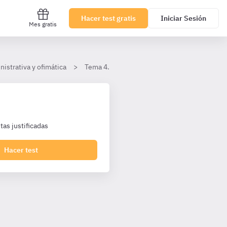
Hacer test gratis
Iniciar Sesión
Mes gratis
nistrativa y ofimática
Tema 4. Administración electrónica y servici
as justificadas
Hacer test