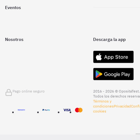
Eventos
Nosotros
Descarga la app
Pago online seguro
2016 - 2026 © OpositaTest.
Todos los derechos reserva
Términos y
condiciones
Privacidad
Confi
cookies