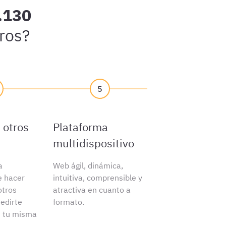
.130
ros?
5
 otros
Plataforma
multidispositivo
a
Web ágil, dinámica,
e hacer
intuitiva, comprensible y
tros
atractiva en cuanto a
edirte
formato.
n tu misma