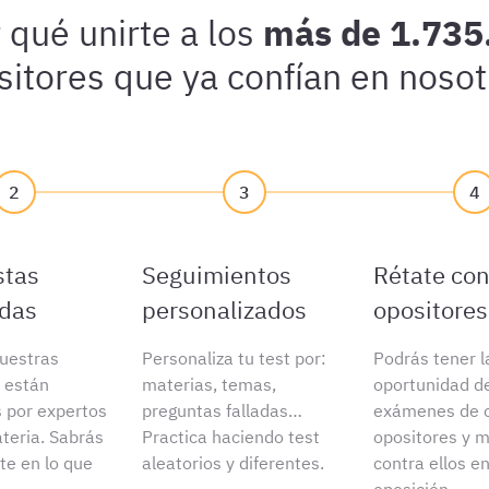
 qué unirte a los
más de 1.735
sitores que ya confían en nosot
2
3
4
stas
Seguimientos
Rétate con
adas
personalizados
opositores
uestras
Personaliza tu test por:
Podrás tener l
 están
materias, temas,
oportunidad d
s por expertos
preguntas falladas…
exámenes de o
teria. Sabrás
Practica haciendo test
opositores y m
e en lo que
aleatorios y diferentes.
contra ellos e