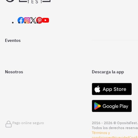
Eventos
Nosotros
Descarga la app
Pago online seguro
2016 - 2026 © OpositaTest.
Todos los derechos reserva
Términos y
condiciones
Privacidad
Confi