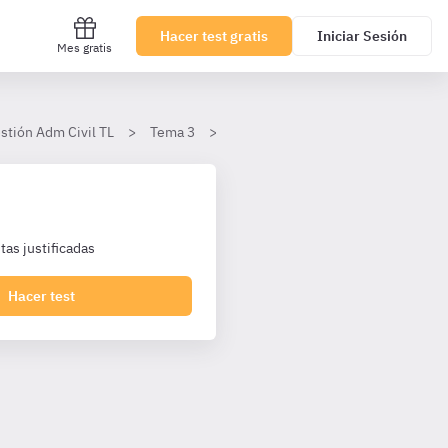
Hacer test gratis
Iniciar Sesión
Mes gratis
tión Adm Civil TL
Tema 3
Selección de los funcionarios inte
as justificadas
Hacer test