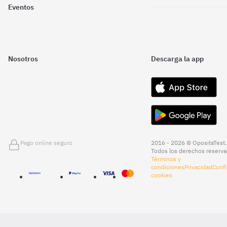
Eventos
Nosotros
Descarga la app
Pago online seguro
2016 - 2026 © OpositaTest.
Todos los derechos reserva
Términos y
condiciones
Privacidad
Confi
cookies