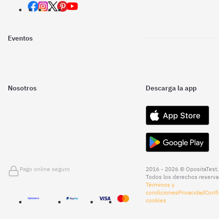
Eventos
Nosotros
Descarga la app
Pago online seguro
2016 - 2026 © OpositaTest.
Todos los derechos reserva
Términos y
condiciones
Privacidad
Confi
cookies