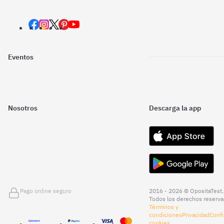
Eventos
Nosotros
Descarga la app
Pago online seguro
2016 - 2026 © OpositaTest.
Todos los derechos reserva
Términos y
condiciones
Privacidad
Confi
cookies