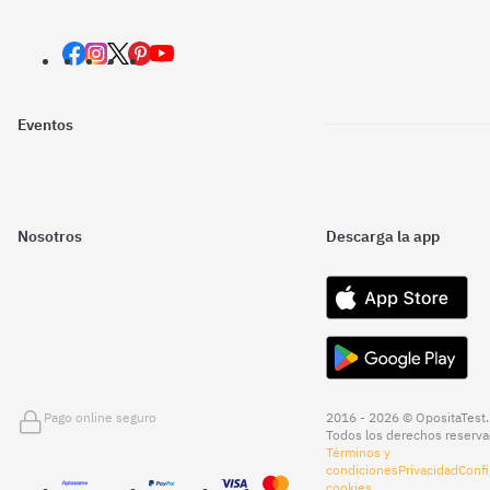
Eventos
Nosotros
Descarga la app
Pago online seguro
2016 - 2026 © OpositaTest.
Todos los derechos reserva
Términos y
condiciones
Privacidad
Confi
cookies