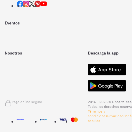
Eventos
Nosotros
Descarga la app
Pago online seguro
2016 - 2026 © OpositaTest.
Todos los derechos reserva
Términos y
condiciones
Privacidad
Confi
cookies