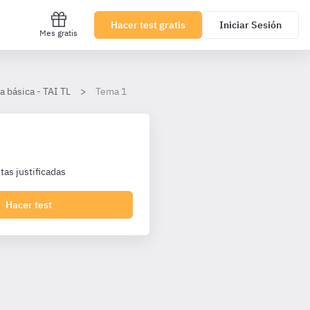
Hacer test gratis
Iniciar Sesión
Mes gratis
a básica - TAI TL
Tema 1
as justificadas
Hacer test