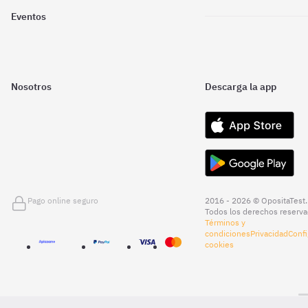
Eventos
Nosotros
Descarga la app
Pago online seguro
2016 - 2026 © OpositaTest.
Todos los derechos reserva
Términos y
condiciones
Privacidad
Confi
cookies