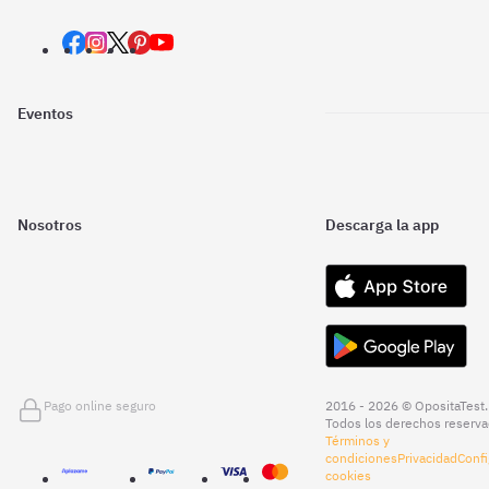
Eventos
Nosotros
Descarga la app
Pago online seguro
2016 - 2026 © OpositaTest.
Todos los derechos reserva
Términos y
condiciones
Privacidad
Confi
cookies