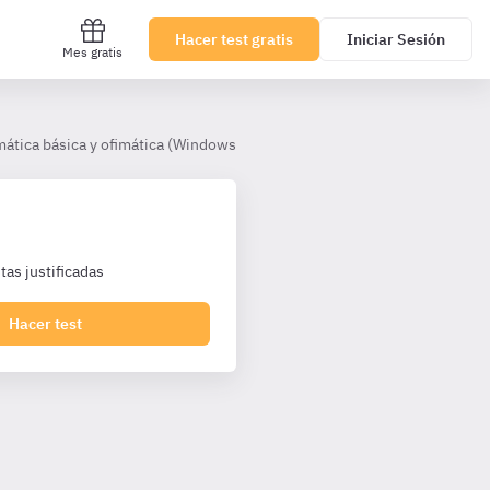
Hacer test gratis
Iniciar Sesión
Mes gratis
mática básica y ofimática (Windows 10 y Office 365)
Tema 3, El ex
as justificadas
Hacer test