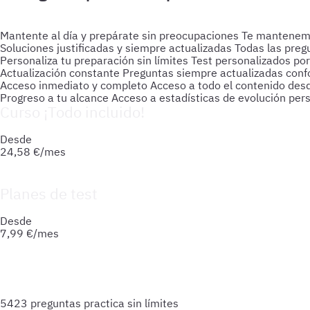
Mantente al día y prepárate sin preocupaciones
Te mantenemos
Soluciones justificadas y siempre actualizadas
Todas las preg
Personaliza tu preparación sin límites
Test personalizados por
Actualización constante
Preguntas siempre actualizadas confo
Acceso inmediato y completo
Acceso a todo el contenido des
Progreso a tu alcance
Acceso a estadísticas de evolución per
Curso ¡Todo incluido!
Prepara tu oposición de forma integral: material actualizado
Desde
24,58
€/mes
Planes de test
Accede a todo lo que necesitas para practicar. Test ilimitado
Desde
7,99
€/mes
5423 preguntas
practica sin límites