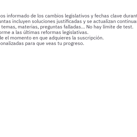
 informado de los cambios legislativos y fechas clave durant
untas incluyen soluciones justificadas y se actualizan continu
 temas, materias, preguntas falladas… No hay límite de test.
rme a las últimas reformas legislativas.
de el momento en que adquieres la suscripción.
sonalizadas para que veas tu progreso.
, soporte personalizado y herramientas pensadas para que ava
Saber más del curso
s y esquemas para afianzar tus conocimientos y optimizar tu p