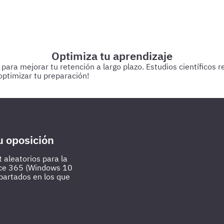
Optimiza tu aprendizaje
a mejorar tu retención a largo plazo. Estudios científicos res
ptimizar tu preparación!
 estudiando.
Cada 3 días
Realiza test de 50-60 preguntas sobr
u oposición
 aleatorios para la
fice 365 (Windows 10
apartados en los que