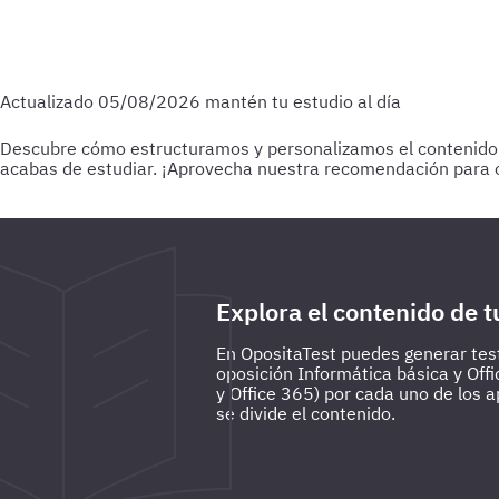
Actualizado
05/08/2026
mantén tu estudio al día
Descubre cómo estructuramos y personalizamos el contenido par
acabas de estudiar.
¡Aprovecha nuestra recomendación para o
Para empezar
Haz test de 25-30 preguntas a medida que vas
preguntas de todo lo estudiado hasta la fecha.
Explora el contenido de t
En OpositaTest puedes generar test
oposición Informática básica y Of
y Office 365) por cada uno de los 
se divide el contenido.