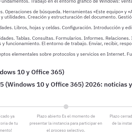
Fundamentos. Trabajo en el entorno gráfico de Windows: venta
os. Operaciones de búsqueda. Herramientas «Este equipo» y «
y utilidades. Creación y estructuración del documento. Gestió
idades. Libros, hojas y celdas. Configuración. Introducción y e
idades. Tablas. Consultas. Formularios. Informes. Relaciones.
y funcionamiento. El entorno de trabajo. Enviar, recibir, res
ceptos elementales sobre protocolos y servicios en Internet. 
icado ya
Plazo abierto
Es el momento de
Plazo cerra
oria de tu
presentar la instancia para participar en
de la insta
omento!
el proceso selectivo.