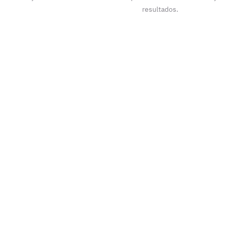
resultados.
nces seguro hacia tu meta.
reparación.