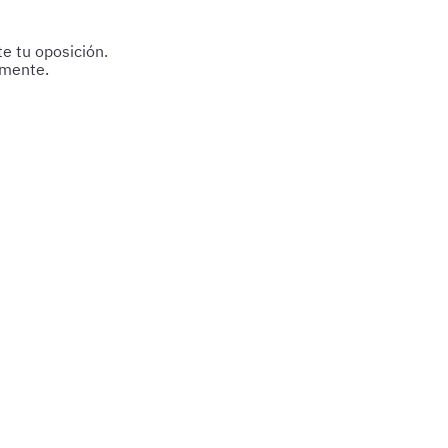
e tu oposición.
amente.
nces seguro hacia tu meta.
reparación.