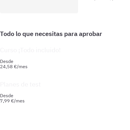
Curso ¡Todo incluido!
Prepara tu oposición de forma integral: material actualizado
Desde
24,58
€/mes
Planes de test
Accede a todo lo que necesitas para practicar. Test ilimitado
Desde
7,99
€/mes