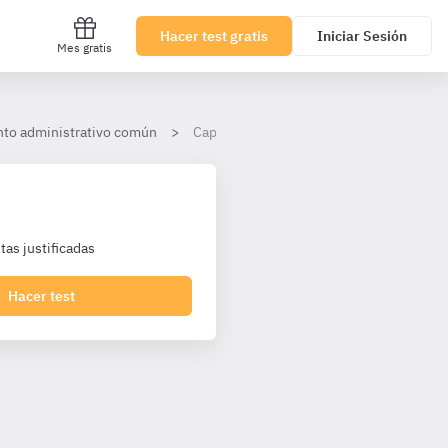
Hacer test gratis
Iniciar Sesión
Mes gratis
ento administrativo común
Capítulo VII. Ejecución
as justificadas
Hacer test