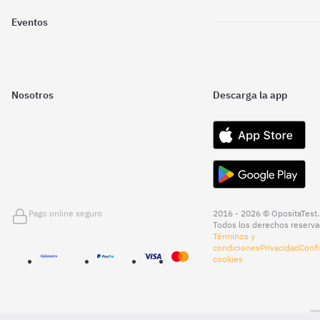
Eventos
Nosotros
Descarga la app
Pago online seguro
2016 - 2026 © OpositaTest.
Todos los derechos reserva
Términos y
condiciones
Privacidad
Confi
cookies