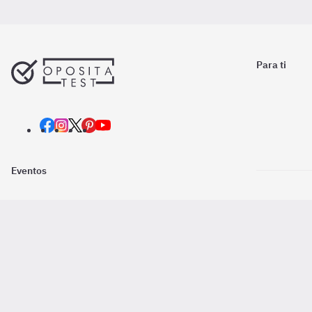
Para ti
Eventos
Nosotros
Descarga la