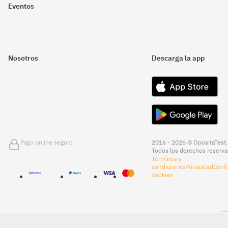
Eventos
Nosotros
Descarga la app
Pago online seguro
2016 - 2026 © OpositaTest.
Todos los derechos reserva
Términos y
condiciones
Privacidad
Confi
cookies