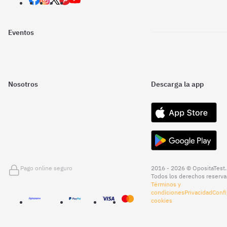
Eventos
Nosotros
Descarga la app
Pago online seguro
2016 - 2026 © OpositaTest.
Todos los derechos reserva
Términos y
condiciones
Privacidad
Confi
cookies