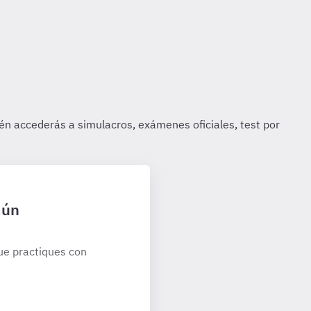
mún
ue practiques con