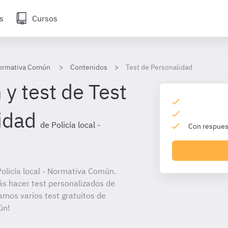
s
Cursos
 Normativa Común
Contenidos
Test de Personalidad
y test de Test
idad
de Policía local -
Con respuest
olicía local - Normativa Común.
ás hacer test personalizados de
amos varios test gratuitos de
ún!