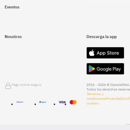
Eventos
Nosotros
Descarga la app
Pago online seguro
2016 - 2026 © OpositaTest.
Todos los derechos reserva
Términos y
condiciones
Privacidad
Confi
cookies