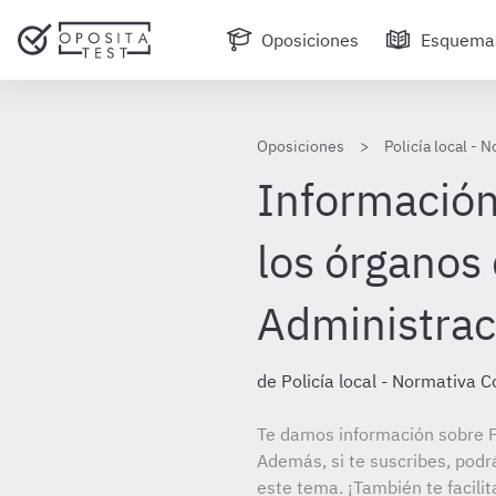
Oposiciones
Esquema
Oposiciones
Policía local -
Información
los órganos 
Administrac
de Policía local - Normativa 
Te damos información sobre P
Además, si te suscribes, podr
este tema. ¡También te facilit