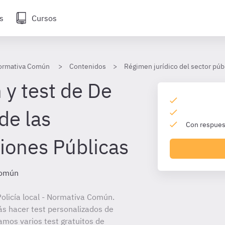
s
Cursos
 Normativa Común
Contenidos
Régimen jurídico del sector púb
 y test de De
de las
Con respuest
iones Públicas
Común
olicía local - Normativa Común.
ás hacer test personalizados de
amos varios test gratuitos de