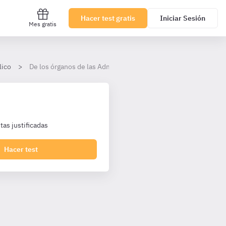
Hacer test gratis
Iniciar Sesión
Mes gratis
lico
De los órganos de las Administraciones Públicas
as justificadas
Hacer test