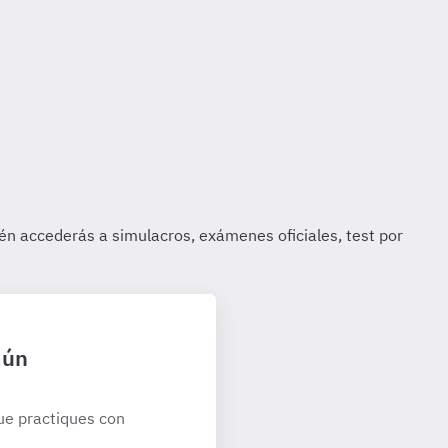
mún
ue practiques con