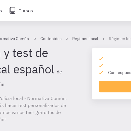
s
Cursos
 Normativa Común
Contenidos
Régimen local
Régimen loc
 y test de
al español
de
Con respuest
mún
olicía local - Normativa Común.
ás hacer test personalizados de
amos varios test gratuitos de
ún!