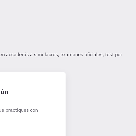
mún
ue practiques con