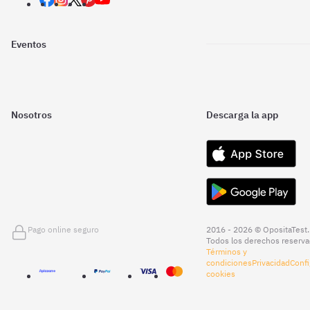
Eventos
Nosotros
Descarga la app
Pago online seguro
2016 - 2026 © OpositaTest.
Todos los derechos reserva
Términos y
condiciones
Privacidad
Confi
cookies