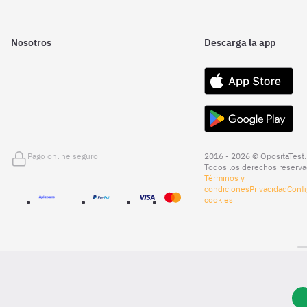
Nosotros
Descarga la app
Pago online seguro
2016 - 2026 © OpositaTest.
Todos los derechos reserva
Términos y
condiciones
Privacidad
Confi
cookies