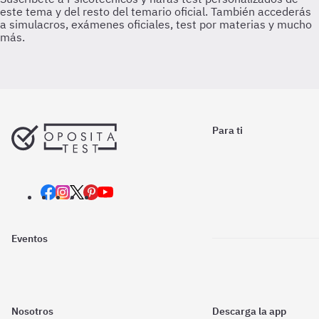
Para ti
Eventos
Nosotros
Descarga la app