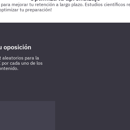
a mejorar tu retención a largo plazo. Estudios científicos res
ptimizar tu preparación!
 estudiando.
Cada 3 días
Realiza test de 50-60 preguntas sobr
u oposición
 aleatorios para la
I por cada uno de los
ontenido.