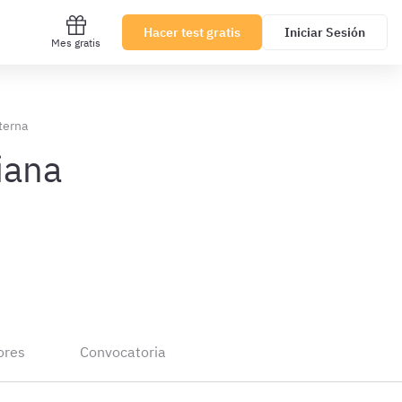
Hacer test gratis
Iniciar Sesión
Mes gratis
terna
iana
ores
Convocatoria