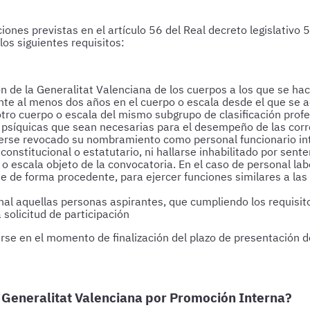
ones previstas en el artículo 56 del Real decreto legislativo 
los siguientes requisitos:
n de la Generalitat Valenciana de los cuerpos a los que se ha
te al menos dos años en el cuerpo o escala desde el que se 
tro cuerpo o escala del mismo subgrupo de clasificación profe
 y psíquicas que sean necesarias para el desempeño de las cor
berse revocado su nombramiento como personal funcionario in
constitucional o estatutario, ni hallarse inhabilitado por sent
 o escala objeto de la convocatoria. En el caso de personal lab
 de forma procedente, para ejercer funciones similares a las p
nal aquellas personas aspirantes, que cumpliendo los requisito
solicitud de participación
rse en el momento de finalización del plazo de presentación d
a Generalitat Valenciana por Promoción Interna?