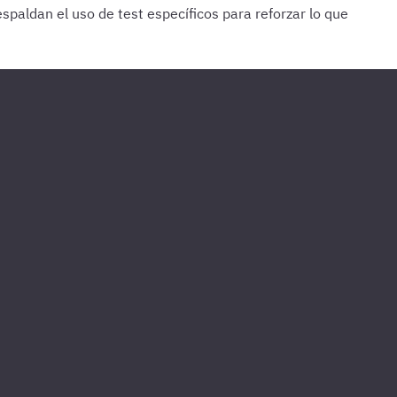
paldan el uso de test específicos para reforzar lo que
e lo último estudiado.
Cada 15 días
Haz 1 o 2 test de 100