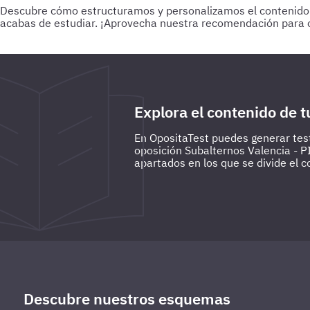
Descubre cómo estructuramos y personalizamos el contenido par
acabas de estudiar.
¡Aprovecha nuestra recomendación para o
Para empezar
Haz test de 25-30 preguntas a medida que vas
preguntas de todo lo estudiado hasta la fecha.
Explora el contenido de t
En OpositaTest puedes generar test
oposición Subalternos Valencia - P
apartados en los que se divide el c
Descubre nuestros esquemas