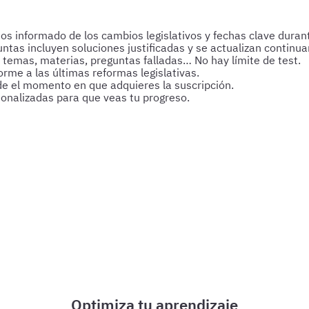
 informado de los cambios legislativos y fechas clave durant
untas incluyen soluciones justificadas y se actualizan continu
 temas, materias, preguntas falladas… No hay límite de test.
rme a las últimas reformas legislativas.
de el momento en que adquieres la suscripción.
sonalizadas para que veas tu progreso.
s y esquemas para afianzar tus conocimientos y optimizar tu p
Optimiza tu aprendizaje