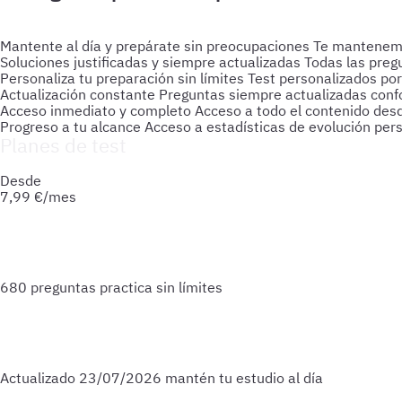
Mantente al día y prepárate sin preocupaciones
Te mantenemos
Soluciones justificadas y siempre actualizadas
Todas las preg
Personaliza tu preparación sin límites
Test personalizados por
Actualización constante
Preguntas siempre actualizadas confo
Acceso inmediato y completo
Acceso a todo el contenido des
Progreso a tu alcance
Acceso a estadísticas de evolución per
Planes de test
Accede a todo lo que necesitas para practicar. Test ilimitado
Desde
7,99
€/mes
680 preguntas
practica sin límites
Actualizado
23/07/2026
mantén tu estudio al día