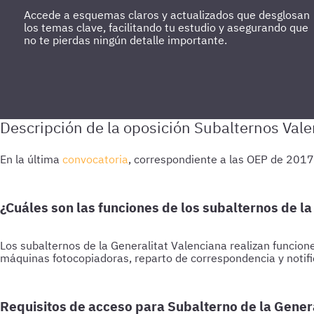
Accede a esquemas claros y actualizados que desglosan
los temas clave, facilitando tu estudio y asegurando que
no te pierdas ningún detalle importante.
En la última
convocatoria
, correspondiente a las OEP de 2017
¿Cuáles son las funciones de los subalternos de la
Los subalternos de la Generalitat Valenciana realizan funcione
máquinas fotocopiadoras, reparto de correspondencia y notifi
Requisitos de acceso para Subalterno de la Gener