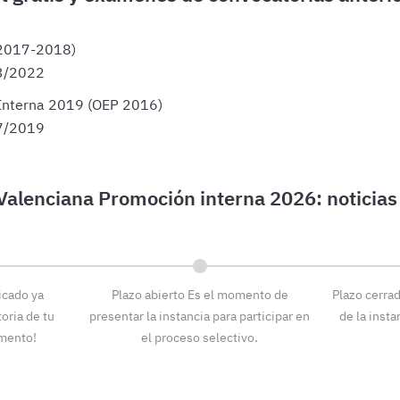
 2017-2018)
3/2022
 Interna 2019 (OEP 2016)
7/2019
icado ya
Plazo abierto
Es el momento de
Plazo cerra
oria de tu
presentar la instancia para participar en
de la insta
omento!
el proceso selectivo.